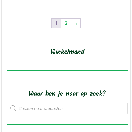
Dit
product
heeft
1
2
→
meerdere
variaties.
Deze
optie
Winkelmand
kan
gekozen
worden
op
de
productpagina
Waar ben je naar op zoek?
Producten
zoeken