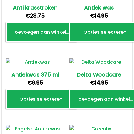
Anti krasstroken
Antiek was
€
28.75
€
14.95
Toevoegen aan winkelwagen
Opties selecteren
Dit
product
heeft
meerdere
Antiekwas 375 ml
Delta Woodcare
variaties.
€
9.95
€
14.95
Deze
optie
Opties selecteren
Toevoegen aan winkelwagen
kan
gekozen
Dit
worden
product
op
heeft
de