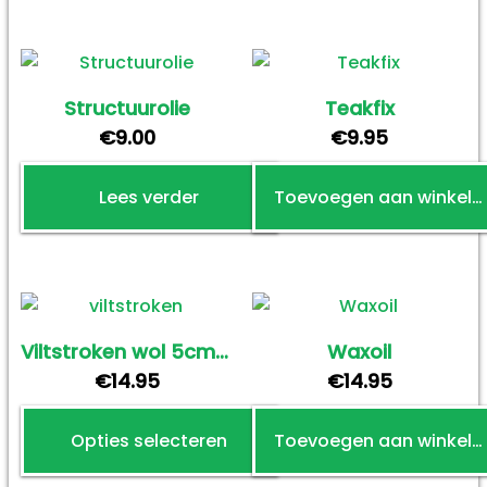
heeft
meerdere
variaties.
Deze
Structuurolie
Teakfix
optie
€
9.00
€
9.95
kan
gekozen
Lees verder
Toevoegen aan winkelwagen
worden
op
de
productpagin
Viltstroken wol 5cmx100cm 2str/pak
Waxoil
€
14.95
€
14.95
Opties selecteren
Toevoegen aan winkelwagen