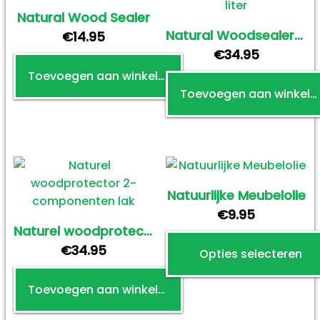
meerdere
productpagina
productpagin
Natural Wood Sealer
variaties.
Natural Woodsealer 1 liter
€
14.95
Deze
€
34.95
optie
Toevoegen aan winkelwagen
kan
Toevoegen aan winkelwagen
gekozen
worden
op
de
productpagin
Natuurlijke Meubelolie
€
9.95
Naturel woodprotector 2-componenten lak
€
34.95
Opties selecteren
Toevoegen aan winkelwagen
Dit
product