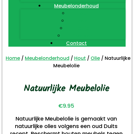
Meubelonderhoud
Hout
Leder
Textiel
Diversen
Contact
Home
/
Meubelonderhoud
/
Hout
/
Olie
/ Natuurlijke
Meubelolie
Natuurlijke Meubelolie
€
9.95
Natuurlijke Meubelolie is gemaakt van
natuurlijke olies volgens een oud Duits
recept. Beschermt houten meubels tegen