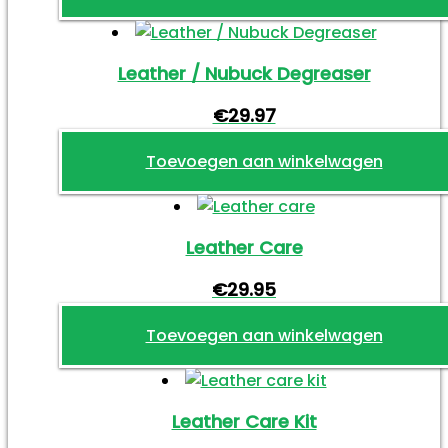
Dit
product
Leather / Nubuck Degreaser
heeft
meerdere
€
29.97
variaties.
Deze
Toevoegen aan winkelwagen
optie
kan
gekozen
Leather Care
worden
op
€
29.95
de
productpagina
Toevoegen aan winkelwagen
Leather Care Kit