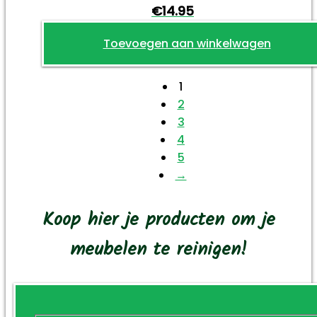
€
14.95
Toevoegen aan winkelwagen
1
2
3
4
5
→
Koop hier je producten om je
meubelen te reinigen!