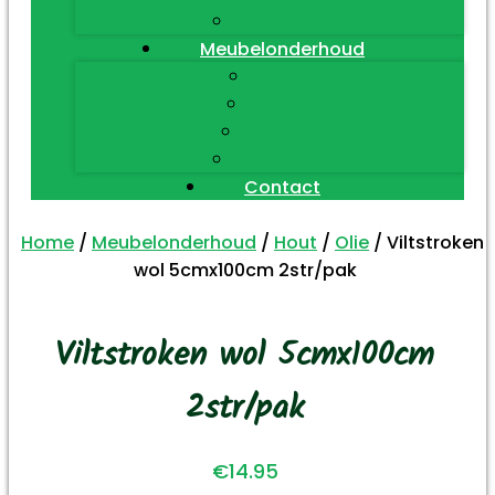
Diversen
Meubelonderhoud
Hout
Leder
Textiel
Diversen
Contact
Home
/
Meubelonderhoud
/
Hout
/
Olie
/ Viltstroken
wol 5cmx100cm 2str/pak
Viltstroken wol 5cmx100cm
2str/pak
€
14.95