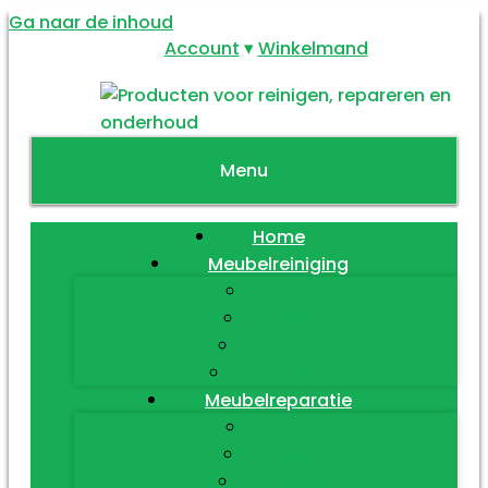
Ga naar de inhoud
Account
Winkelmand
Menu
Home
Meubelreiniging
Hout
Leder
Textiel
Diversen
Meubelreparatie
Hout
Leder
Textiel