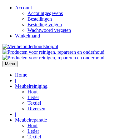
Account
Accountgegevens
Bestellingen
Bestelling volgen
Wachtwoord vergeten
Winkelmand
Ga
naar
de
inhoud
Menu
Home
|
Meubelreiniging
Hout
Leder
Textiel
Diversen
|
Meubelreparatie
Hout
Leder
Textiel