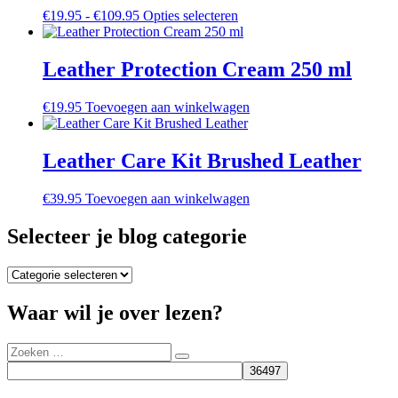
Prijsklasse:
Dit
€
19.95
-
€
109.95
Opties selecteren
€19.95
product
tot
heeft
€109.95
meerdere
Leather Protection Cream 250 ml
variaties.
Deze
€
19.95
Toevoegen aan winkelwagen
optie
kan
gekozen
Leather Care Kit Brushed Leather
worden
op
de
€
39.95
Toevoegen aan winkelwagen
productpagina
Selecteer je blog categorie
Selecteer
je
blog
Waar wil je over lezen?
categorie
Zoeken
Zoeken
naar: