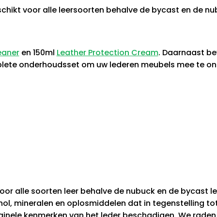
hikt voor alle leersoorten behalve de bycast en de nu
eaner
en 150ml
Leather Protection Cream
. Daarnaast be
mplete onderhoudsset om uw lederen meubels mee te o
or alle soorten leer behalve de nubuck en de bycast led
ol, mineralen en oplosmiddelen dat in tegenstelling to
originele kenmerken van het leder beschadigen. We raden 