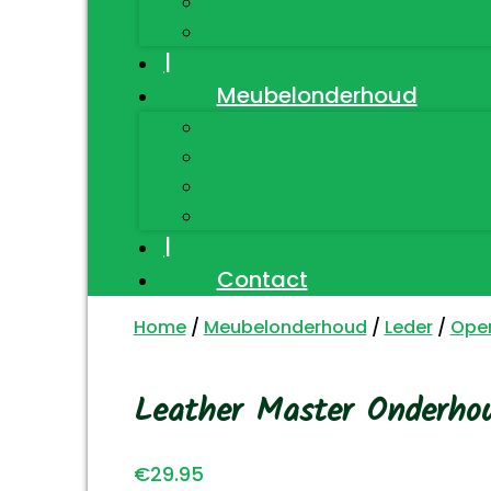
Textiel
Diversen
|
Meubelonderhoud
Hout
Leder
Textiel
Diversen
|
Contact
Home
/
Meubelonderhoud
/
Leder
/
Open
Leather Master Onderho
€
29.95