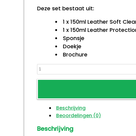
Deze set bestaat uit:
1 x 150ml Leather Soft Clea
1 x 150ml Leather Protect
Sponsje
Doekje
Brochure
Leather
Master
Onderhoudset
aantal
Beschrijving
Beoordelingen (0)
Beschrijving