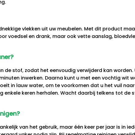
ng.
ardnekkige vlekken uit uw meubelen. Met dit product ma
oor voedsel en drank, maar ook vette aanslag, bloedvl
aner?
van de stof, zodat het eenvoudig verwijderd kan worden. U
 minuten inwerken. Daarna kunt u met een vochtig wit wa
elt in lauw water, om te voorkomen dat u het vuil naar
g enkele keren herhalen. Wacht daarbij telkens tot de s
inigen?
kelijk van het gebruik, maar één keer per jaar is in ied
eraard vaker nodig zijn. Bij regelmatige reinigen verwi