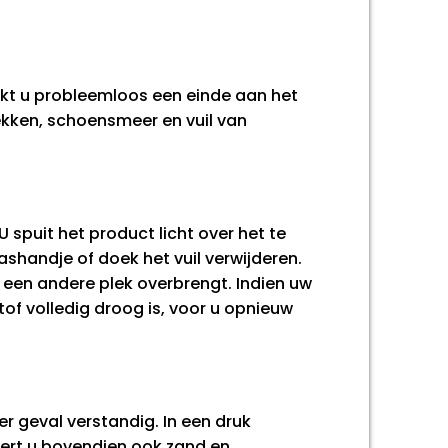
akt u probleemloos een einde aan het
ekken, schoensmeer en vuil van
 spuit het product licht over het te
shandje of doek het vuil verwijderen.
 een andere plek overbrengt. Indien uw
tof volledig droog is, voor u opnieuw
er geval verstandig. In een druk
jdert u bovendien ook zand en