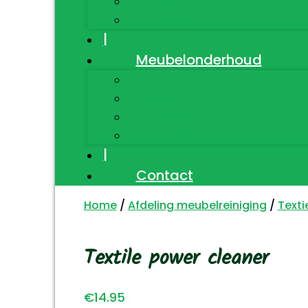
Textiel
Diversen
|
Meubelonderhoud
Hout
Leder
Textiel
Diversen
|
Contact
Home
/
Afdeling meubelreiniging
/
Texti
Textile power cleaner
€
14.95