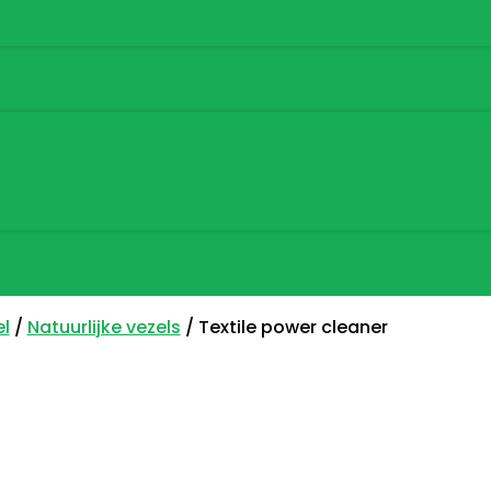
el
/
Natuurlijke vezels
/ Textile power cleaner