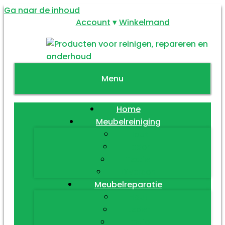
Ga naar de inhoud
Account
Winkelmand
Menu
Home
Meubelreiniging
Hout
Leder
Textiel
Diversen
Meubelreparatie
Hout
Leder
Textiel