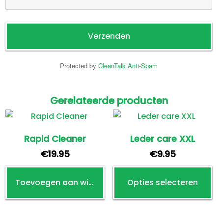
Protected by
CleanTalk Anti-Spam
Gerelateerde producten
Rapid Cleaner
Leder care XXL
€
19.95
€
9.95
Di
Toevoegen aan winkelwagen
Opties selecteren
p
h
m