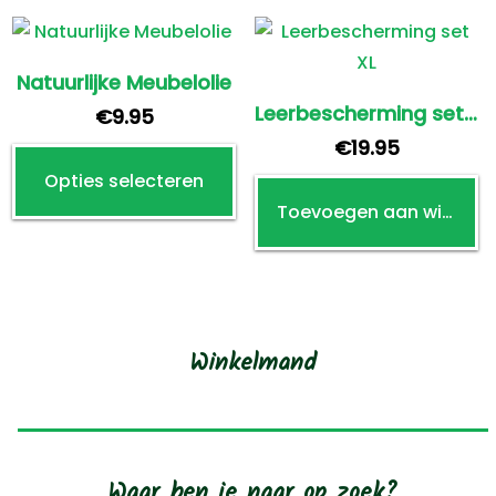
va
D
o
Natuurlijke Meubelolie
k
Leerbescherming set XL
€
9.95
g
€
19.95
Dit
w
Opties selecteren
product
o
Toevoegen aan winkelwagen
heeft
d
meerdere
p
variaties.
Deze
optie
Winkelmand
kan
gekozen
worden
op
Waar ben je naar op zoek?