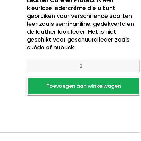
Leather Care en Protect
is een
kleurloze ledercrème die u kunt
gebruiken voor verschillende soorten
leer zoals semi-aniline, gedekverfd en
de leather look leder. Het is niet
geschikt voor geschuurd leder zoals
suède of nubuck.
Leather
Care
en
Toevoegen aan winkelwagen
Protect
aantal