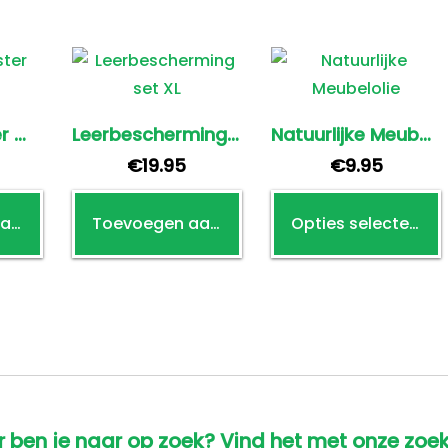
Leather Master Wax-On
Leerbescherming set XL
Natuurlijke Meubelolie
€
19.95
€
9.95
D
Toevoegen aan winkelwagen
Toevoegen aan winkelwagen
Opties selecteren
v
 ben je naar op zoek? Vind het met onze zoek