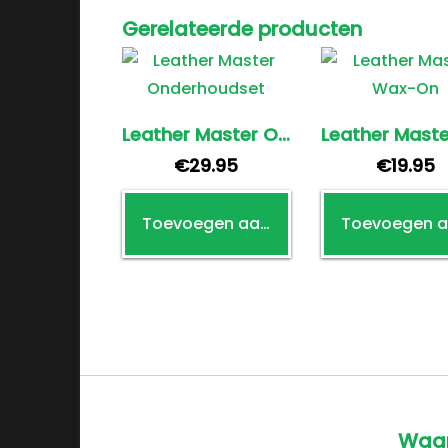
Gerelateerde producten
Leather Master Onderhoudset
€
29.95
€
19.95
Toevoegen aan winkelwagen
Waar