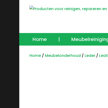
Home
|
Meubelreinigin
Home
/
Meubelonderhoud
/
Leder
/
Leat