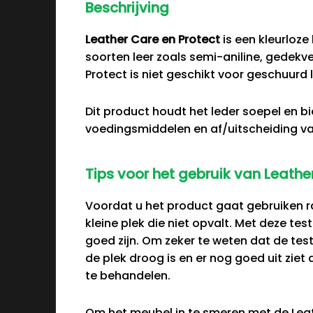
Beschrijving
Leather Care en Protect
is een kleurloze
soorten leer zoals semi-aniline, gedekve
Protect is niet geschikt voor geschuurd 
Dit product houdt het leder soepel en b
voedingsmiddelen en af/uitscheiding va
Tips voor het gebruik van Leathe
Voordat u het product gaat gebruiken r
kleine plek die niet opvalt. Met deze tes
goed zijn. Om zeker te weten dat de test
de plek droog is en er nog goed uit zie
te behandelen.
Om het meubel in te smeren met de Leat