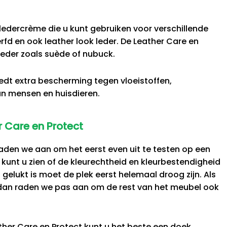
 ledercrème die u kunt gebruiken voor verschillende
rfd en ook leather look leder. De Leather Care en
leder zoals suède of nubuck.
iedt extra bescherming tegen vloeistoffen,
n mensen en huisdieren.
r Care en Protect
aden we aan om het eerst even uit te testen op een
t kunt u zien of de kleurechtheid en kleurbestendigheid
 gelukt is moet de plek eerst helemaal droog zijn. Als
t dan raden we pas aan om de rest van het meubel ook
her Care en Protect kunt u het beste een doek