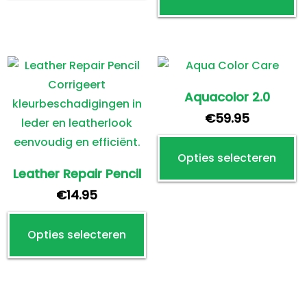
Aquacolor 2.0
€
59.95
Di
Opties selecteren
p
Leather Repair Pencil
h
€
14.95
m
Dit
va
Opties selecteren
product
D
heeft
o
meerdere
k
variaties.
g