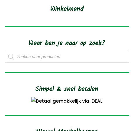
Deze
w
Winkelmand
optie
o
kan
d
gekozen
p
worden
Waar ben je naar op zoek?
op
Producten
de
zoeken
productpagina
Simpel & snel betalen