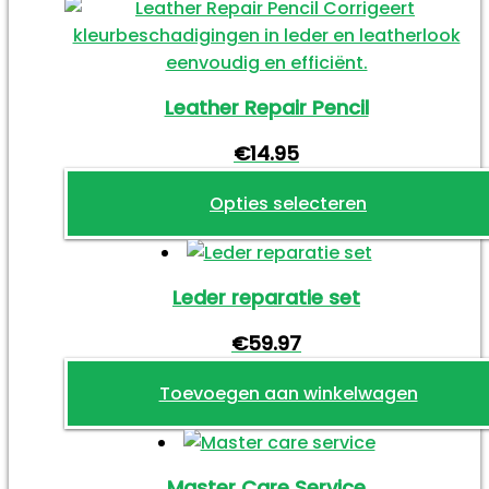
product
op
heeft
de
meerdere
productpagina
variaties.
Leather Repair Pencil
Deze
optie
€
14.95
kan
gekozen
Opties selecteren
worden
Dit
op
product
de
Leder reparatie set
heeft
productpagina
meerdere
€
59.97
variaties.
Deze
Toevoegen aan winkelwagen
optie
kan
gekozen
Master Care Service