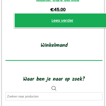
worden
op
€
45.00
de
productpagina
Lees verder
Winkelmand
Waar ben je naar op zoek?
Producten
zoeken