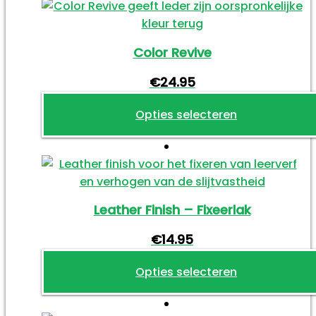
Color Revive
€
24.95
Opties selecteren
Dit
product
heeft
meerdere
Leather Finish – Fixeerlak
variaties.
Deze
€
14.95
optie
kan
Opties selecteren
gekozen
Dit
worden