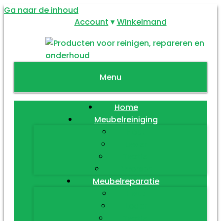
Ga naar de inhoud
Account
Winkelmand
Menu
Home
Meubelreiniging
Hout
Leder
Textiel
Diversen
Meubelreparatie
Hout
Leder
Textiel