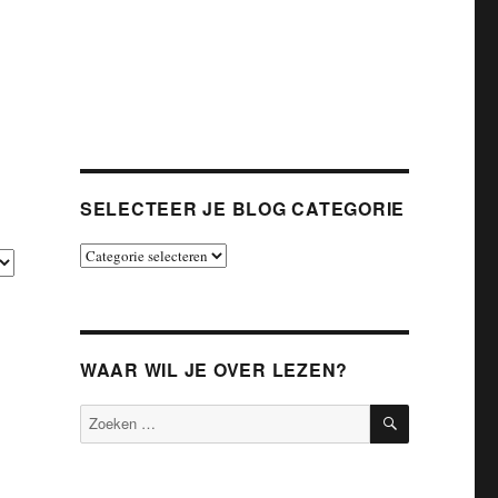
SELECTEER JE BLOG CATEGORIE
Selecteer
je
blog
categorie
WAAR WIL JE OVER LEZEN?
ZOEKEN
Zoeken
naar: