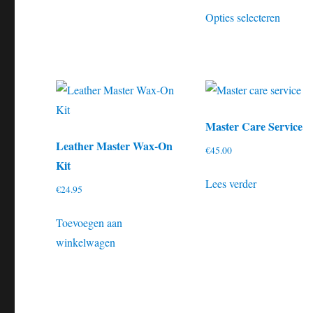
heeft
Dit
Opties selecteren
meerdere
produc
variaties.
heeft
Deze
meerde
optie
variatie
kan
Deze
gekozen
optie
Master Care Service
worden
kan
Leather Master Wax-On
€
45.00
op
gekoze
Kit
de
worden
Lees verder
€
24.95
productpagina
op
de
Toevoegen aan
produc
winkelwagen