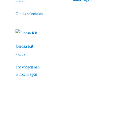
€
14.95
t
Dit
Opties selecteren
product
re
heeft
s.
meerdere
variaties.
Deze
Oleosa Kit
optie
€
24.95
n
kan
gekozen
Toevoegen aan
worden
winkelwagen
op
tpagina
de
productpagina