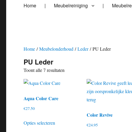
Home
|
Meubelreiniging
|
Meubelre
Home
/
Meubelonderhoud
/
Leder
/ PU Leder
PU Leder
Toont alle 7 resultaten
Aqua Color Care
€
27.50
Color Revive
Dit
Opties selecteren
€
24.95
product