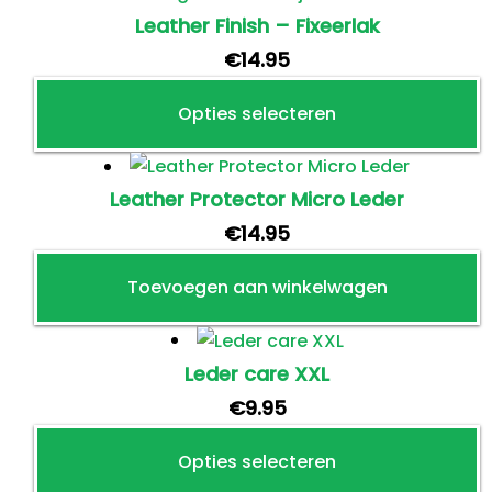
op
meerdere
Leather Finish – Fixeerlak
de
variaties.
€
14.95
productpagina
Deze
Opties selecteren
optie
kan
Dit
gekozen
product
Leather Protector Micro Leder
worden
heeft
€
14.95
op
meerdere
de
Toevoegen aan winkelwagen
variaties.
productpagina
Deze
optie
Leder care XXL
kan
€
9.95
gekozen
worden
Opties selecteren
op