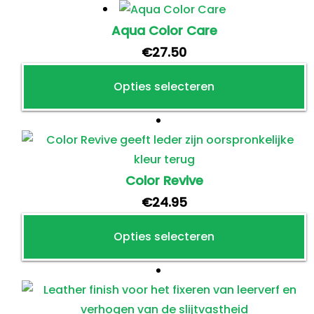
Aqua Color Care
€
27.50
Opties selecteren
Dit
product
heeft
meerdere
Color Revive
variaties.
€
24.95
Deze
Opties selecteren
optie
kan
Dit
gekozen
product
worden
heeft