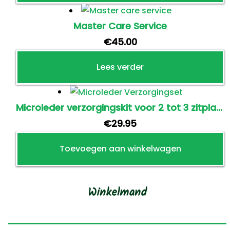
de
Dit
productpagina
product
Master Care Service
heeft
€
45.00
meerdere
Lees verder
variaties.
Deze
optie
Microleder verzorgingskit voor 2 tot 3 zitplaatsen
kan
€
29.95
gekozen
worden
Toevoegen aan winkelwagen
op
de
productpagina
Winkelmand