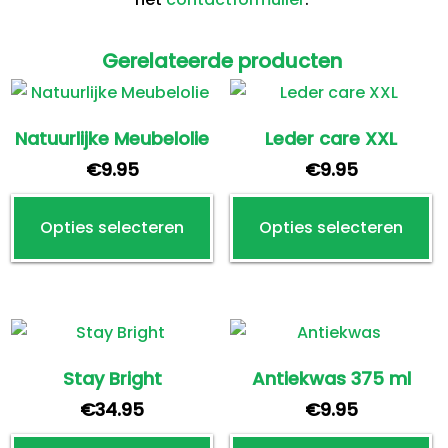
Gerelateerde producten
Natuurlijke Meubelolie
Leder care XXL
€
9.95
€
9.95
Dit
Di
Opties selecteren
Opties selecteren
product
p
heeft
h
meerdere
m
variaties.
va
Deze
D
optie
o
Stay Bright
Antiekwas 375 ml
kan
k
€
34.95
€
9.95
gekozen
g
Di