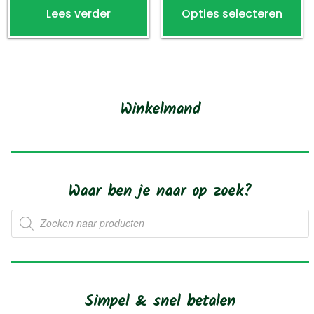
worden
w
Lees verder
Opties selecteren
p
op
o
h
de
d
m
productpagina
p
va
D
Winkelmand
o
k
g
w
Waar ben je naar op zoek?
o
Producten
d
zoeken
p
Simpel & snel betalen