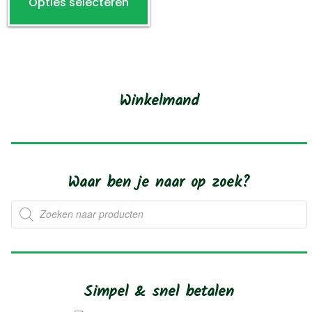
Opties selecteren
product
de
heeft
productpagina
meerdere
variaties.
Deze
Winkelmand
optie
kan
gekozen
worden
Waar ben je naar op zoek?
op
de
Producten
zoeken
productpagina
Simpel & snel betalen