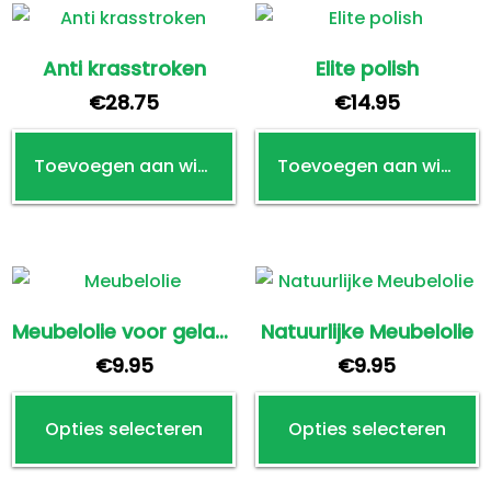
Anti krasstroken
Elite polish
€
28.75
€
14.95
Toevoegen aan winkelwagen
Toevoegen aan winkelwagen
Meubelolie voor gelakte meubels
Natuurlijke Meubelolie
€
9.95
€
9.95
Dit
D
Opties selecteren
Opties selecteren
product
p
heeft
h