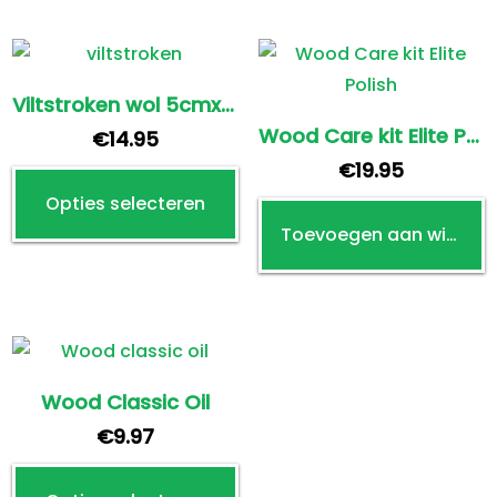
meerdere
m
variaties.
v
Deze
D
optie
o
Viltstroken wol 5cmx100cm 2str/pak
kan
k
Wood Care kit Elite Polish
€
14.95
gekozen
g
€
19.95
Dit
worden
w
Opties selecteren
product
op
o
Toevoegen aan winkelwagen
heeft
de
d
meerdere
productpagina
p
variaties.
Deze
optie
kan
Wood Classic Oil
gekozen
€
9.97
worden
Dit
op