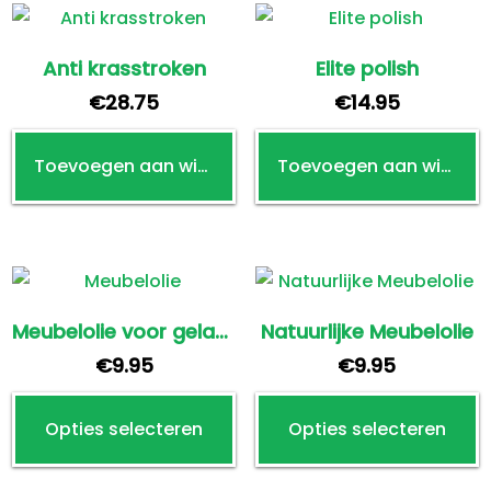
Anti krasstroken
Elite polish
€
28.75
€
14.95
Toevoegen aan winkelwagen
Toevoegen aan winkelwagen
Meubelolie voor gelakte meubels
Natuurlijke Meubelolie
€
9.95
€
9.95
Dit
D
Opties selecteren
Opties selecteren
product
p
heeft
h