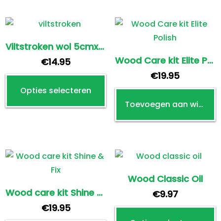
meerdere
m
variaties.
v
Deze
D
optie
o
Viltstroken wol 5cmx100cm 2str/pak
kan
k
Wood Care kit Elite Polish
€
14.95
gekozen
g
€
19.95
Dit
worden
w
Opties selecteren
product
op
o
Toevoegen aan winkelwagen
heeft
de
d
meerdere
productpagina
p
variaties.
Deze
optie
kan
Wood Classic Oil
gekozen
Wood care kit Shine & Fix
€
9.97
worden
€
19.95
D
op