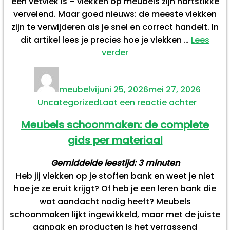
een vetvlek is – vlekken op meubels zijn hartstikke
vervelend. Maar goed nieuws: de meeste vlekken
zijn te verwijderen als je snel en correct handelt. In
dit artikel lees je precies hoe je vlekken …
Lees
“Vlekken
verder
uit
Auteur
Geplaatst
Catego
bank
op
meubelvi
juni 25, 2026
mei 27, 2026
verwijderen:
op
Uncategorized
Laat een reactie achter
zo
Vlekken
doe
Meubels schoonmaken: de complete
uit
je
gids per materiaal
bank
het
verwijde
voor
Gemiddelde leestijd:
3
minuten
zo
elk
Heb jij vlekken op je stoffen bank en weet je niet
doe
materiaal”
hoe je ze eruit krijgt? Of heb je een leren bank die
je
wat aandacht nodig heeft? Meubels
het
schoonmaken lijkt ingewikkeld, maar met de juiste
voor
aanpak en producten is het verrassend