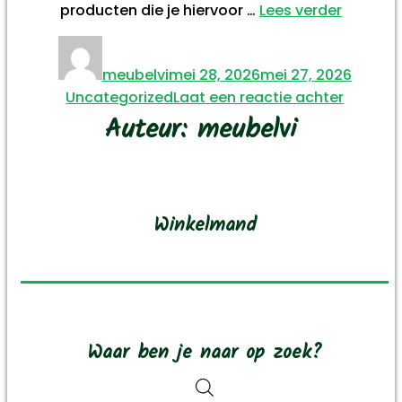
“Hout
producten die je hiervoor …
Lees verder
onderh
Auteur
Geplaatst
Catego
en
op
meubelvi
mei 28, 2026
mei 27, 2026
reparati
op
Uncategorized
Laat een reactie achter
alles
Auteur:
meubelvi
Hout
wat
onderh
je
en
moet
reparati
weten”
alles
Winkelmand
wat
je
moet
weten
Waar ben je naar op zoek?
Producten