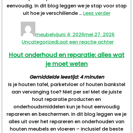
elk
eenvoudig. In dit blog leggen we je stap voor stap
materia
“Meubels
uit hoe je verschillende …
Lees verder
schoonm
Auteur
Geplaatst
Catego
de
op
meubelvi
juni 4, 2026
mei 27, 2026
complet
op
Uncategorized
Laat een reactie achter
gids
Meubel
per
Hout onderhoud en reparatie: alles wat
schoon
materiaa
je moet weten
de
comple
Gemiddelde leestijd:
4
minuten
gids
Is je houten tafel, parketvloer of houten bankstel
per
aan vervanging toe? Niet per se! Met de juiste
materia
hout reparatie producten en
onderhoudsmiddelen kun je hout eenvoudig
repareren en beschermen. In dit blog leggen we je
alles uit over het repareren en onderhouden van
houten meubels en vloeren – inclusief de beste