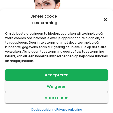
Beheer cookie
toestemming
Om de beste ervaringen te bieden, gebruiken wij technologieën
zoals cookies om informatie over je apparaat op te slaan en/of
te raadplegen. Door in te stemmen met deze technologieën
kunnen wij gegevens zoals surfgedrag of unieke ID's op deze site
Toch niet gevonden waar u naar op zoek
verwerken. Als je geen toestemming geeft of uw toestemming
intrekt, kan dit een nadelige invloed hebben op bepaalde functies
was? Stuur ons een
e-mail
en we helpen u
en mogelijkheden.
binnen no-time verder.
Accepteren
© 2026 Meubelonderhoudshop.nl
Weigeren
Gemaakt door:
Anna-Webdesign
Algemene Voorwaarden
|
Cookie verklaring
|
Privacy statement
Voorkeuren
Protected by
CleanTalk Anti-Spam
Cookieverklaring
Privacyverklaring