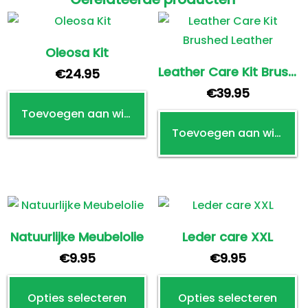
Oleosa Kit
Leather Care Kit Brushed Leather
€
24.95
€
39.95
Toevoegen aan winkelwagen
Toevoegen aan winkelwagen
Natuurlijke Meubelolie
Leder care XXL
€
9.95
€
9.95
Dit
Di
Opties selecteren
Opties selecteren
product
p