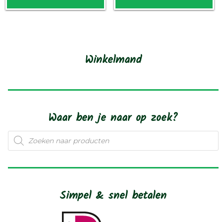
heeft
h
meerdere
m
variaties.
va
Deze
D
Winkelmand
optie
o
kan
k
gekozen
g
worden
w
Waar ben je naar op zoek?
op
o
Producten
de
d
zoeken
productpagina
p
Simpel & snel betalen