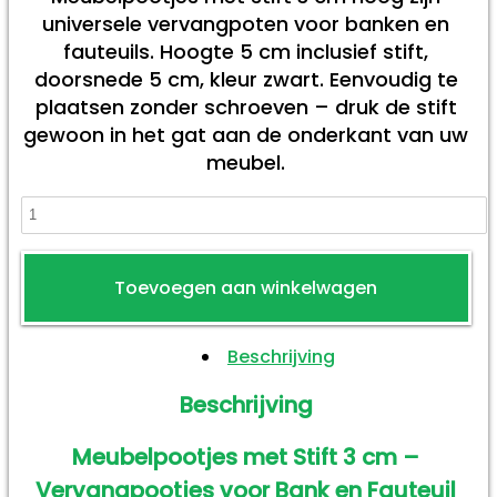
universele vervangpoten voor banken en
fauteuils. Hoogte 5 cm inclusief stift,
doorsnede 5 cm, kleur zwart. Eenvoudig te
plaatsen zonder schroeven – druk de stift
gewoon in het gat aan de onderkant van uw
meubel.
Meubelpootjes
met
stift
Toevoegen aan winkelwagen
3
cm
Beschrijving
hoog
aantal
Beschrijving
Meubelpootjes met Stift 3 cm –
Vervangpootjes voor Bank en Fauteuil