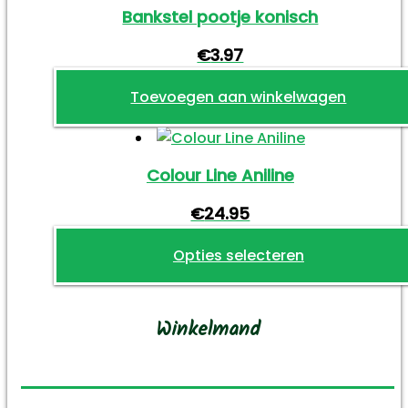
Bankstel pootje konisch
€
3.97
Toevoegen aan winkelwagen
Colour Line Aniline
€
24.95
Opties selecteren
Dit
product
Winkelmand
heeft
meerdere
variaties.