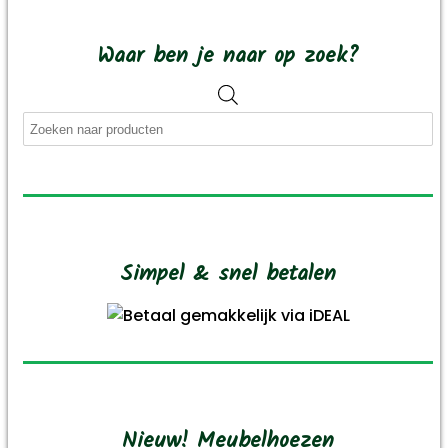
Deze
optie
Waar ben je naar op zoek?
kan
gekozen
Producten
worden
zoeken
op
de
productpagina
Simpel & snel betalen
Nieuw! Meubelhoezen