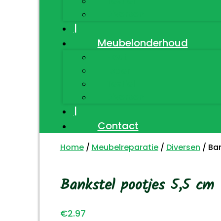
Textiel
Diversen
|
Meubelonderhoud
Hout
Leder
Textiel
Diversen
|
Contact
Home
/
Meubelreparatie
/
Diversen
/ Ban
Bankstel pootjes 5,5 cm
€
2.97