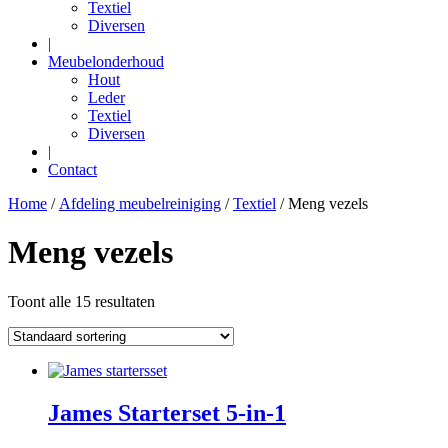
Textiel
Diversen
|
Meubelonderhoud
Hout
Leder
Textiel
Diversen
|
Contact
Home
/
Afdeling meubelreiniging
/
Textiel
/ Meng vezels
Meng vezels
Toont alle 15 resultaten
James Starterset 5-in-1