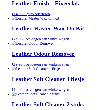
meerdere
Leather Finish – Fixeerlak
variaties.
Deze
Dit
€
14.95
Opties selecteren
optie
product
kan
heeft
gekozen
meerdere
Leather Master Wax-On Kit
worden
variaties.
op
Deze
de
€
24.95
Toevoegen aan winkelwagen
optie
productpagina
kan
gekozen
Leather Odour Remover
worden
op
de
€
19.95
Toevoegen aan winkelwagen
productpagina
Leather Soft Cleaner 1 flesje
€
14.95
Toevoegen aan winkelwagen
Leather Soft Cleaner 2 stuks