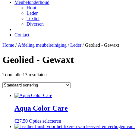
Meubelonderhoud
Hout
Leder
Textiel
Diversen
|
Contact
Home
/
Afdeling meubelreiniging
/
Leder
/ Geolied - Gewaxt
Geolied - Gewaxt
Toont alle 13 resultaten
Aqua Color Care
Dit
€
27.50
Opties selecteren
product
heeft