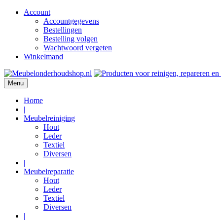
Account
Accountgegevens
Bestellingen
Bestelling volgen
Wachtwoord vergeten
Winkelmand
Ga
naar
Menu
de
inhoud
Home
|
Meubelreiniging
Hout
Leder
Textiel
Diversen
|
Meubelreparatie
Hout
Leder
Textiel
Diversen
|