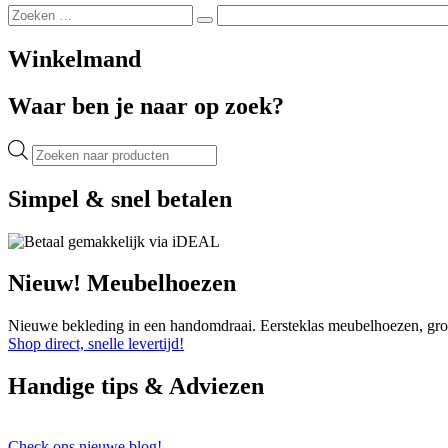
Zoeken
Zoeken
naar:
Winkelmand
Waar ben je naar op zoek?
Producten
zoeken
Simpel & snel betalen
Nieuw! Meubelhoezen
Nieuwe bekleding in een handomdraai. Eersteklas meubelhoezen, groe
Shop direct, snelle levertijd!
Handige tips & Adviezen
Check ons nieuwe blog!