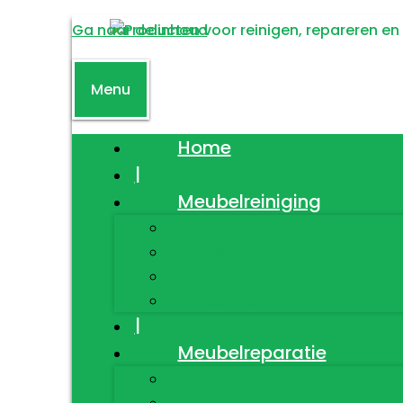
Ga naar de inhoud
Menu
Home
|
Meubelreiniging
Hout
Leder
Textiel
Diversen
|
Meubelreparatie
Hout
Leder