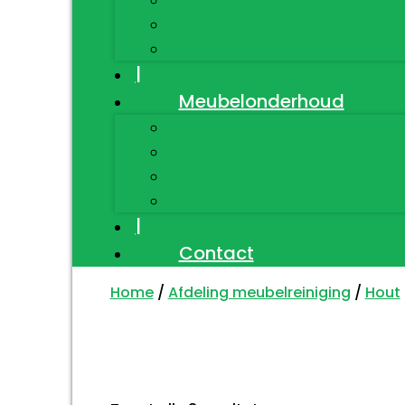
Textiel
Diversen
|
Meubelonderhoud
Hout
Leder
Textiel
Diversen
|
Contact
Home
/
Afdeling meubelreiniging
/
Hout