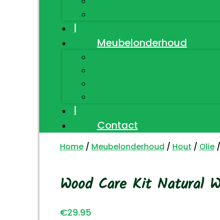
Textiel
Diversen
|
Meubelonderhoud
Hout
Leder
Textiel
Diversen
|
Contact
Home
/
Meubelonderhoud
/
Hout
/
Olie
/
Wood Care Kit Natural W
€
29.95