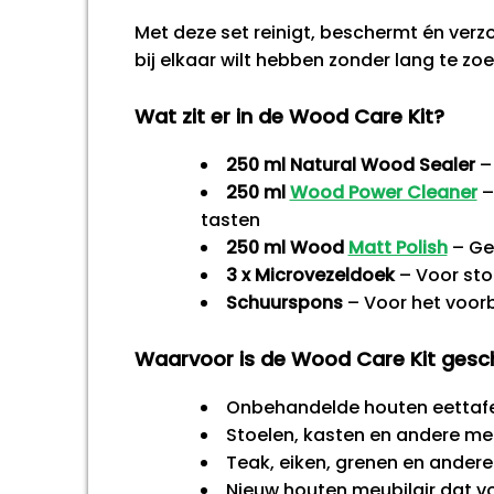
Met deze set reinigt, beschermt én verz
bij elkaar wilt hebben zonder lang te zo
Wat zit er in de Wood Care Kit?
250 ml Natural Wood Sealer
– 
250 ml
Wood Power Cleaner
–
tasten
250 ml Wood
Matt Polish
– Gee
3 x Microvezeldoek
– Voor sto
Schuurspons
– Voor het voor
Waarvoor is de Wood Care Kit gesc
Onbehandelde houten eettafel
Stoelen, kasten en andere me
Teak, eiken, grenen en ande
Nieuw houten meubilair dat v