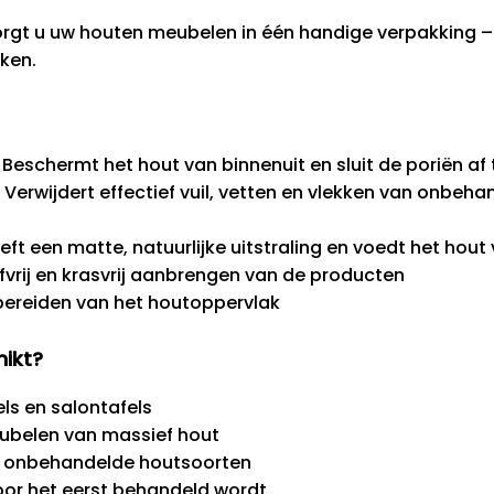
orgt u uw houten meubelen in één handige verpakking – 
eken.
Beschermt het hout van binnenuit en sluit de poriën af 
 Verwijdert effectief vuil, vetten en vlekken van onbeh
ft een matte, natuurlijke uitstraling en voedt het hou
fvrij en krasvrij aanbrengen van de producten
bereiden van het houtoppervlak
hikt?
s en salontafels
ubelen van massief hout
re onbehandelde houtsoorten
oor het eerst behandeld wordt