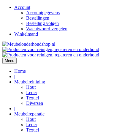
Account
Accountgegevens
Bestellingen
Bestelling volgen
Wachtwoord vergeten
Winkelmand
Ga
naar
de
inhoud
Menu
Home
|
Meubelreiniging
Hout
Leder
Textiel
Diversen
|
Meubelreparatie
Hout
Leder
Textiel