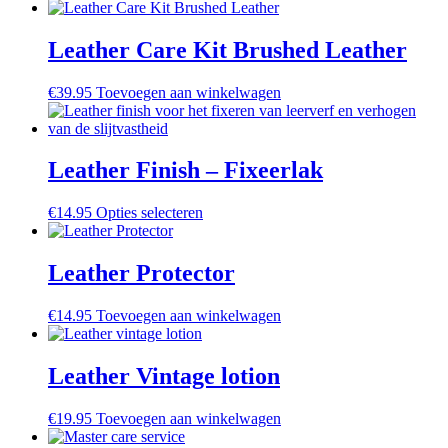
product
heeft
meerdere
Leather Care Kit Brushed Leather
variaties.
Deze
€
39.95
Toevoegen aan winkelwagen
optie
kan
gekozen
worden
Leather Finish – Fixeerlak
op
de
productpagina
Dit
€
14.95
Opties selecteren
product
heeft
meerdere
Leather Protector
variaties.
Deze
€
14.95
Toevoegen aan winkelwagen
optie
kan
gekozen
Leather Vintage lotion
worden
op
de
€
19.95
Toevoegen aan winkelwagen
productpagina