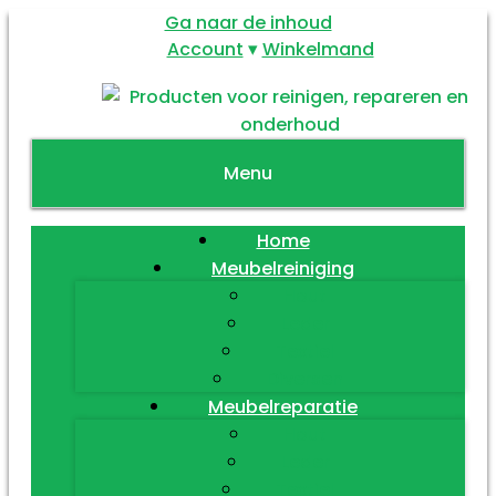
Ga naar de inhoud
Account
Winkelmand
Menu
Home
Meubelreiniging
Hout
Leder
Textiel
Diversen
Meubelreparatie
Hout
Leder
Textiel