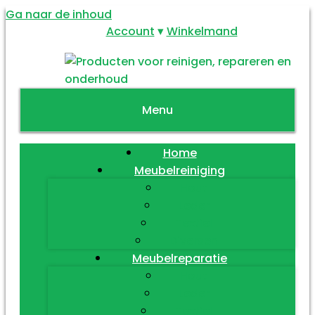
Ga naar de inhoud
Account
Winkelmand
Menu
Home
Meubelreiniging
Hout
Leder
Textiel
Diversen
Meubelreparatie
Hout
Leder
Textiel