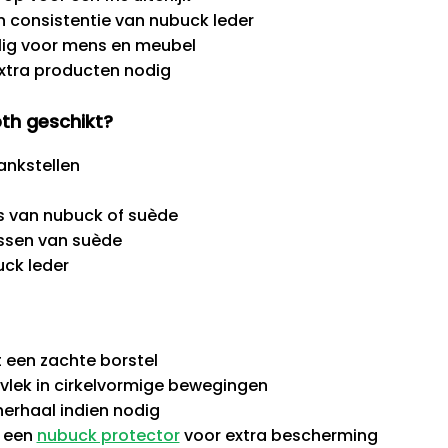
en consistentie van nubuck leder
ilig voor mens en meubel
extra producten nodig
th geschikt?
ankstellen
es van nubuck of suède
ssen van suède
ck leder
t een zachte borstel
 vlek in cirkelvormige bewegingen
herhaal indien nodig
l een
nubuck protector
voor extra bescherming