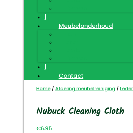
Textiel
Diversen
|
Meubelonderhoud
Hout
Leder
Textiel
Diversen
|
Contact
Home
/
Afdeling meubelreiniging
/
Leder
Nubuck Cleaning Cloth
€
6.95