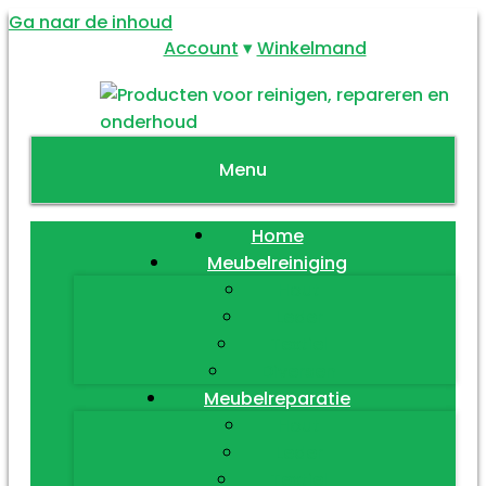
Ga naar de inhoud
Account
Winkelmand
Menu
Home
Meubelreiniging
Hout
Leder
Textiel
Diversen
Meubelreparatie
Hout
Leder
Textiel