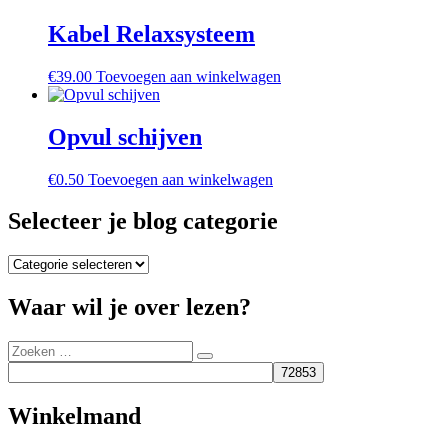
Kabel Relaxsysteem
€
39.00
Toevoegen aan winkelwagen
Opvul schijven
€
0.50
Toevoegen aan winkelwagen
Selecteer je blog categorie
Selecteer
je
blog
Waar wil je over lezen?
categorie
Zoeken
Zoeken
naar:
Winkelmand