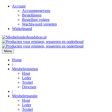
Account
Accountgegevens
Bestellingen
Bestelling volgen
Wachtwoord vergeten
Winkelmand
Ga
naar
de
inhoud
Menu
Home
|
Meubelreiniging
Hout
Leder
Textiel
Diversen
|
Meubelreparatie
Hout
Leder
Textiel