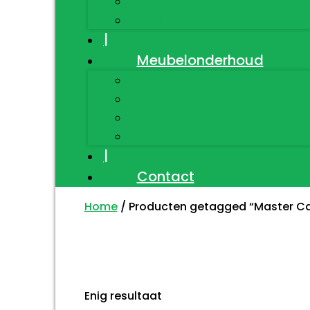
Textiel
Diversen
|
Meubelonderhoud
Hout
Leder
Textiel
Diversen
|
Contact
Home
/ Producten getagged “Master Ca
Enig resultaat