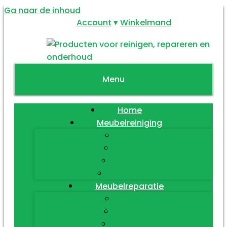
Ga naar de inhoud
Account
Winkelmand
Menu
Home
Meubelreiniging
Hout
Leder
Textiel
Diversen
Meubelreparatie
Hout
Leder
Textiel