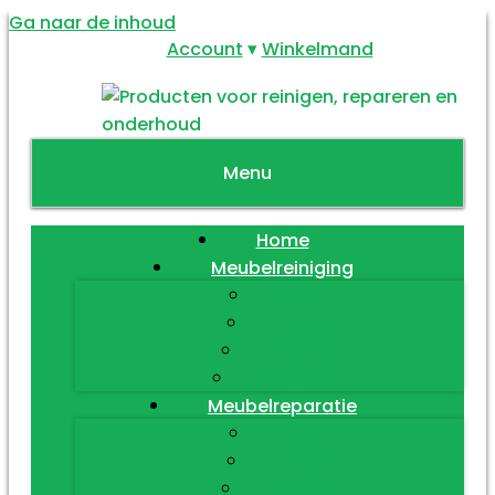
Ga naar de inhoud
Account
Winkelmand
Menu
Home
Meubelreiniging
Hout
Leder
Textiel
Diversen
Meubelreparatie
Hout
Leder
Textiel