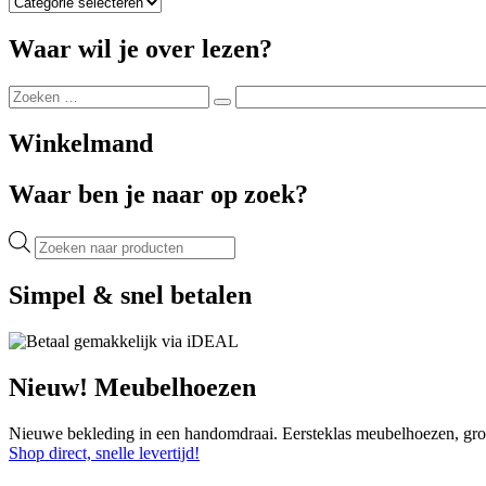
Selecteer
je
blog
Waar wil je over lezen?
categorie
Zoeken
Zoeken
naar:
Winkelmand
Waar ben je naar op zoek?
Producten
zoeken
Simpel & snel betalen
Nieuw! Meubelhoezen
Nieuwe bekleding in een handomdraai. Eersteklas meubelhoezen, groe
Shop direct, snelle levertijd!